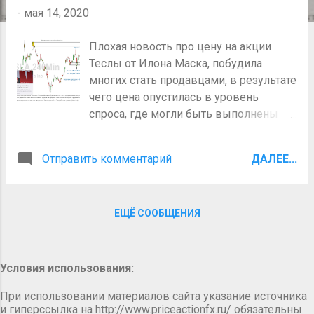
щ
-
мая 14, 2020
е
Плохая новость про цену на акции
н
Теслы от Илона Маска, побудила
и
многих стать продавцами, в результате
я
чего цена опустилась в уровень
спроса, где могли быть выполнены
все ордера на продажу. Как только
последний продавец продал по цене,
Отправить комментарий
ДАЛЕЕ...
где спрос превысил предложение,
цена выросла, потому что так должно
было произойти. Так работают рынки.
ЕЩЁ СООБЩЕНИЯ
Условия использования:
При использовании материалов сайта указание источника
и гиперссылка на http://www.priceactionfx.ru/ обязательны.