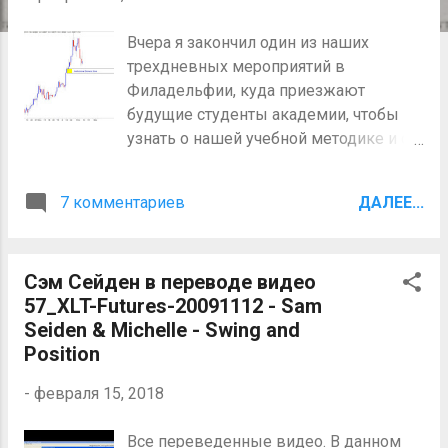
щ
Вчера я закончил один из наших
е
трехдневных мероприятий в
н
Филадельфии, куда приезжают
и
будущие студенты академии, чтобы
я
узнать о нашей учебной методике и о
нашей основной стратегии торговли.
Во время одного из перерывов я
7 комментариев
ДАЛЕЕ...
сидел рядом с новой студенткой,
которая только что
зарегистрировалась в академии и она
Сэм Сейден в переводе видео
сказала мне как взволнована
57_XLT-Futures-20091112 - Sam
возможностью учиться, но также
Seiden & Michelle - Swing and
немного нервничает, потому что она
Position
была новичком на рынке и
чувствовала, что у неё меньше опыта,
-
февраля 15, 2018
чем у других на встрече. Она также
спросила меня, как я нахожу время
Все переведенные видео. В данном