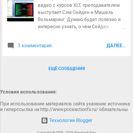
для торговли и для преподавания,
видео с курсов XLT, преподавателем
потому что она не уверена, что сможет
выступает Сэм Сейден и Мишель
выделить необходимое количество
Вольмаринг. Думаю будет полезно и
времени для трейдинга. Мне нравится,
интересно узнать, о чем Сейден
когда на таких мероприятиях люди
рассказывает на платных курсах,
спрашивают как я выделяю время
помимо того, что мы знаем из его
для торговли. Они, кажется, думают,
3 комментария
ДАЛЕЕ...
статей . В данном видео есть не мало
что я сижу перед компьютером весь
информации об определении кривой
день и кликаю на кнопку для входа в
спроса и предложения, то как это
торговлю каждую минуту! Если бы это
ЕЩЁ СООБЩЕНИЯ
делает Сэм. Также рассмотрен так
имело место, то я бы уже давно бы
называемый "путь наименьшего
бросил трейдинг! Я рассказал ей, что
сопротивления" для определения
многие люди задают такой же вопрос,
направления рынка и разобрано не
Условия использования:
особенно в ...
мало уровней. Первый час видео
При использовании материалов сайта указание источника
ведет Сэм, второй час Мишель. Если
и гиперссылка на http://www.priceactionfx.ru/ обязательны.
помните, я как-то устраивал что-то
вроде викторины (" Уровни спроса и
Технологии Blogger
предложения для свинг трейдинга "),
Copyright © 2008 - 2018 Дмитрий Кеус