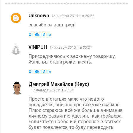
Unknown
16 января 2013 г. в 20:21
К
спасибо за ваш труд!
о
ОТВЕТИТЬ
м
м
VINIPUH
17 января 2013 г. в 03:21
е
Присоединяюсь к верхнему товарищу.
н
Жаль вы стали реже писать.
т
ОТВЕТИТЬ
а
Дмитрий Михайлов (Кеус)
р
17 января 2013 г. в 23:54
и
Просто в статьях мало что нового
и
попадается, обычно про всё уже сказано.
Плюс стараюсь всё же больше внимания
личному развитию уделять, как трейдера.
Если что-то новое и интересное в статьях
будет появляется, то буду переводить.