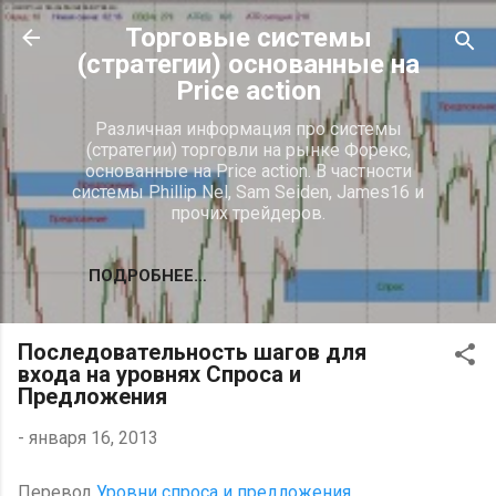
К основному контенту
Торговые системы
(стратегии) основанные на
Price action
Различная информация про системы
(стратегии) торговли на рынке Форекс,
основанные на Price action. В частности
системы Phillip Nel, Sam Seiden, James16 и
прочих трейдеров.
ПОДРОБНЕЕ…
Последовательность шагов для
входа на уровнях Спроса и
Предложения
-
января 16, 2013
Перевод
Уровни спроса и предложения.