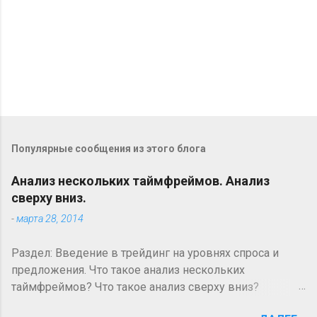
О
т
п
Популярные сообщения из этого блога
р
а
в
Анализ нескольких таймфреймов. Анализ
и
сверху вниз.
т
-
марта 28, 2014
ь
к
о
Раздел: Введение в трейдинг на уровнях спроса и
м
предложения. Что такое анализ нескольких
м
таймфреймов? Что такое анализ сверху вниз?
е
н
Большинство технических трейдеров на рынках
т