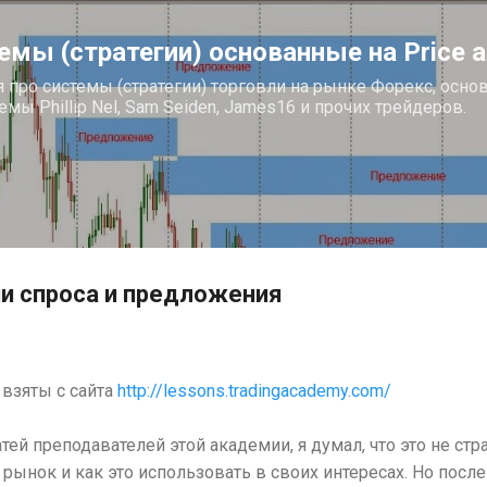
К основному контенту
мы (стратегии) основанные на Price a
про системы (стратегии) торговли на рынке Форекс, основ
стемы Phillip Nel, Sam Seiden, James16 и прочих трейдеров.
ни спроса и предложения
 взяты с сайта
http://lessons.tradingacademy.com/
ей преподавателей этой академии, я думал, что это не стра
рынок и как это использовать в своих интересах. Но после