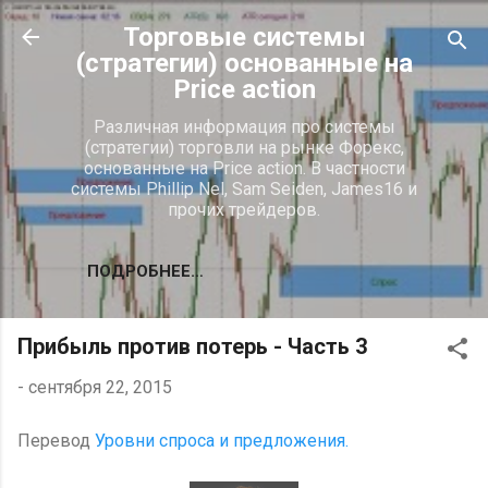
К основному контенту
Торговые системы
(стратегии) основанные на
Price action
Различная информация про системы
(стратегии) торговли на рынке Форекс,
основанные на Price action. В частности
системы Phillip Nel, Sam Seiden, James16 и
прочих трейдеров.
ПОДРОБНЕЕ…
Прибыль против потерь - Часть 3
-
сентября 22, 2015
Перевод
Уровни спроса и предложения.