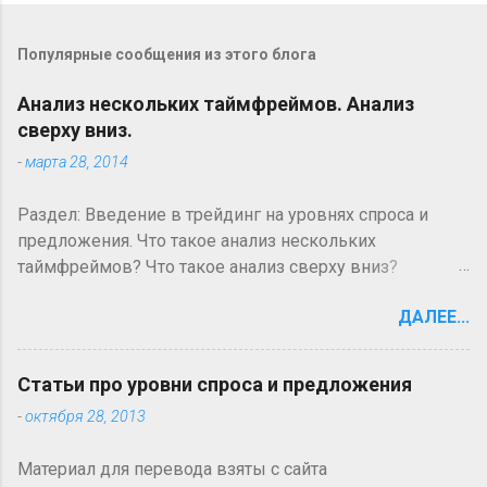
т
п
Популярные сообщения из этого блога
р
а
в
Анализ нескольких таймфреймов. Анализ
и
сверху вниз.
т
-
марта 28, 2014
ь
к
о
Раздел: Введение в трейдинг на уровнях спроса и
м
предложения. Что такое анализ нескольких
м
таймфреймов? Что такое анализ сверху вниз?
е
н
Большинство технических трейдеров на рынках
т
ДАЛЕЕ...
форекс и фьючерсов, новички они или
а
профессионалы, сталкиваются с понятием анализа
р
и
нескольких таймфреймов, который часто является
Статьи про уровни спроса и предложения
й
первым уровнем анализа, когда трейдер добивается
-
октября 28, 2013
преимущество на рынке. Анализ нескольких
таймфреймов происходит на одной и той же валютной
Материал для перевода взяты с сайта
паре, но на нескольких таймфреймах. Хотя нет никаких