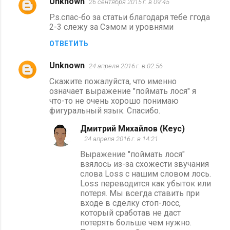
Unknown
26 сентября 2015 г. в 09:45
P.s.спас-бо за статьи благодаря тебе ггода
2-3 слежу за Сэмом и уровнями
ОТВЕТИТЬ
Unknown
24 апреля 2016 г. в 02:56
Скажите пожалуйста, что именно
означает выражение "поймать лося" я
что-то не очень хорошо понимаю
фигуральный язык. Спасибо.
Дмитрий Михайлов (Кеус)
24 апреля 2016 г. в 14:21
Выражение "поймать лося"
взялось из-за схожести звучания
слова Loss с нашим словом лось.
Loss переводится как убыток или
потеря. Мы всегда ставить при
входе в сделку стоп-лосс,
который сработав не даст
потерять больше чем нужно.