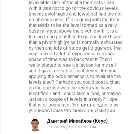
invaluable. One of the aha moments I had
м
with it was not to go for the obvious levels
(mainly pivot highs and lows) but find the not
м
so obvious ones. If it is going with the trend
е
that tends to be the level formed as a rally
base rally just above the pivot low. If it is a
н
turning trend point then to go one level higher
т
than a pivot high (price is normally exhausted
by then and lots of stops get triggered). The
а
way I gained a lot of experience in a short
р
space of time was to back test it. Then I
really started to see it in action for myself
и
and it gave me lots of confidence. Are you
и
applying the odds enhancers to evaluate the
levels also? Perhaps you could post a chart
on the eur/usd with the levels you have
identified - and I could take a look, or maybe
just put a couple of levels in a reply? Hope
that is of some use. Это цитата одного из
учеников Сэма что скажешь Дмитрий
Дмитрий Михайлов (Кеус)
26 сентября 2015 г. в 13:44