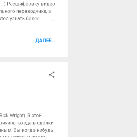
о. :-) Расшифровку видео
льного переводчика, а
отел узнать более
ескольких таймфреймов.
 и бесплатный вебинар.
тно перевел, но похоже
ДАЛЕЕ...
ое-где вообще полная
мал, а где-то не
ли переводить дальше с
можно это первый и
ck Wright). В этой
причины входа в сделки
нным. Вы когда-нибудь