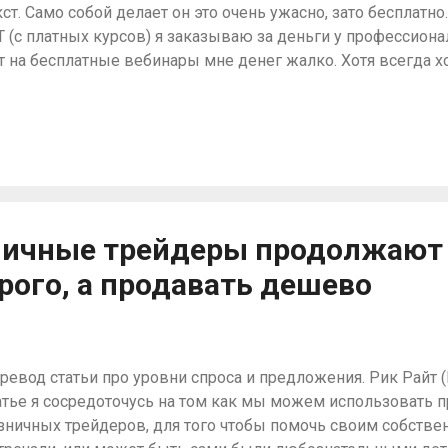
кст. Само собой делает он это очень ужасно, зато бесплатн
T (с платных курсов) я заказываю за деньги у профессиона
т на бесплатные вебинары мне денег жалко. Хотя всегда х
дробно, что говорит Сейден в этом вебинаре про анализ н
общем, решил попробовать объединить бесплатного робота
ё бы найти такого же чудика как я, который бы это беспла
один такой альтруист:-) Перевод само собой не точный, а к
инея была получена от робота, соответственно где-то я доду
нятное пропустил. На самом деле пока не знаю, продолжу 
кой расшифровкой, как-то даже время жалко. Так что воз
ничные трейдеры продолжают
следний отрывок, так сказать пилотный вы...
рого, а продавать дешево
ревод статьи про уровни спроса и предложения. Рик Райт (Ri
атье я сосредоточусь на том как мы можем использовать 
зничных трейдеров, для того чтобы помочь своим собстве