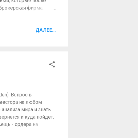
ьми, которые после
 брокерская фирма,
 он платит своему
ультатом. Общая тема в
трейдинга является тот
ДАЛЕЕ...
 большом предлежание,
 знаю, что вы читали
основным ответом на
ституциональные ордера.”
en). Вопрос в
нвестора на любом
анализа мира и знать
вернется и куда пойдет.
вещь - ордера на
дей в первую очередь