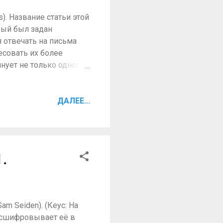
). Название статьи этой
рый был задан
я отвечать на письма
ресовать их более
лнует не только одного
му я очень редко
шивал меня, как я могу
татьях, ведь
ДАЛЕЕ...
е и многократно
 пишут вежливые люди,
демики мошенники, а
 не о том что написано
.
то вычитал или е...
m Seiden). (Кеус: На
расшифровывает её в