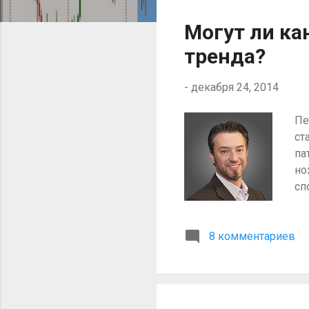
о
Могут ли ка
б
тренда?
щ
е
-
декабря 24, 2014
н
и
Пе
я
ст
па
но
сп
ва
тр
8 комментариев
де
то
по
пр
вх