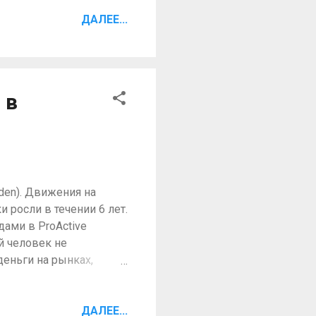
ина фокуса.
йдет цена и мы
ДАЛЕЕ...
была предложена на
.11.14. Ежедневный
 в
den). Движения на
 росли в течении 6 лет.
дами в ProActive
й человек не
еньги на рынках,
. Хорошо известно, что
и на рынках больше
ред тем как читать
ДАЛЕЕ...