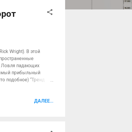
орот
ck Wright). В этой
аспространенные
с: Ловля падающих
 самый прибыльный
что подобное) “Тренд
сторону основного
вли я имею ввиду
 т.д. У каждого
ДАЛЕЕ...
шой таймфрейм, должен
елить зоны спроса и
пределения времени
чается от того как