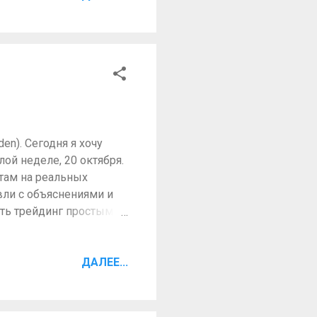
 сосредоточиться на
динге и
одят эти действия.
нческие шаблоны
аний (мысли), на
n). Сегодня я хочу
ой неделе, 20 октября.
 там на реальных
вли с объяснениями и
ять трейдинг простым. Я
в недавней статье,
огут ответить на те
гию того что сделано и
ДАЛЕЕ...
все сделки будет
йте начнем… Поймите
трейдеров и