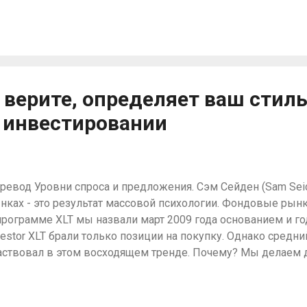
средотачиваются на разворотах рынка, но это только полов
годняшняя статья должна помочь вам предсказать куда по
елаем это, рассматривая торговую возможность, которая 
ошлой неделе в Mastermind Community. Фьючерсы на DAX 7
зор рынков. Прибыль 1365$
ы верите, определяет ваш стиль
 инвестировании
ревод Уровни спроса и предложения. Сэм Сейден (Sam Sei
нках - это результат массовой психологии. Фондовые рынки
программе XLT мы назвали март 2009 года основанием и го
vestor XLT брали только позиции на покупку. Однако средни
аствовал в этом восходящем тренде. Почему? Мы делаем д
тому что мы мастера в психологии и спросе и предложении
ейдинг на 90% является умственным процессом. Выигрыш
ределяются вашим менталитетом, чем торговым стилем. Пе