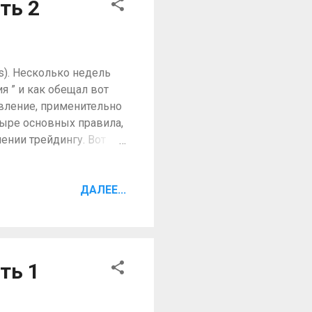
ть 2
о, кусочек, которого
s). Несколько недель
я ” и как обещал вот
ивление, применительно
тыре основных правила,
ении трейдингу. Вот
противления Старая
ивление становится
редоточился на
ДАЛЕЕ...
шого количество линий
ть к замешательству
илучшая возможность
и, где используется
ть 1
какая-...