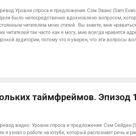
ревод Уровни спроса и предложения. Сэм Эванс (Sam Evans
дели было непосредственно вдохновлено вопросом, кото
стоянным читателем моих статей . Вы знаете, мне нравитьс
их читателей так часто как я могу, мне всегда нравится ад
рокой аудитории, потому что я уверен, что эти вопросы во
ловека. На этой неделе я получил письмо с вопросом, поче
ворю о терминах “поддержка и сопротивление”. Автор спра
норировать такие большие аналитические методы в своих с
ддержка и сопротивление настолько известны, всесторонн
учены в техническом анализе. (Кеус: Эвансу хорошо, ему
е примерно то же самое сказали как-то словами типа ака
е кто осваивает уровни лохи, потому что они рассказывают
ольких таймфреймов. Эпизод 1
книгах, ну или отличается от стратегии, которую человек где-
ревод видео Уровни спроса и предложения. Сэм Сейден (Sa
ях я узнал о роботе на ютубе, который распознает речь и 