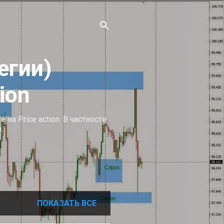
егии)
ion
а Price action. В частности
.
ПОКАЗАТЬ ВСЕ