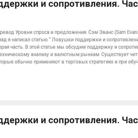
держки и сопротивления. Час
ботает с несколькими таймфреймами Сейден, согласно виде
ревод Уровни спроса и предложения. Сэм Эванс (Sam Evan
зад я написал статью “ Ловушки поддержки и сопротивлени
орая часть. В этой статье мы обсудим поддержку и сопрот
техническому анализу и валютным рынкам. Существует че
торые обычно применяют в торговых стратегиях и при обуч
и: Покупать на/вблизи поддержки Продавать на/вблизи со
ддержка становится новым сопротивлением Старое сопрот
вой поддержкой В прошлой статье я главным образом сос
асности использования на ценовом графике слишком боль
ддержки и сопротивления, что очень часто может приводи
и попытке точно определить где находится на графике на
я покупки или продажи. (Кеус: Я не один раз видел стратеги
держки и сопротивления. Час
ча линий и чем их больше, тем похоже считается лучше. Типа 