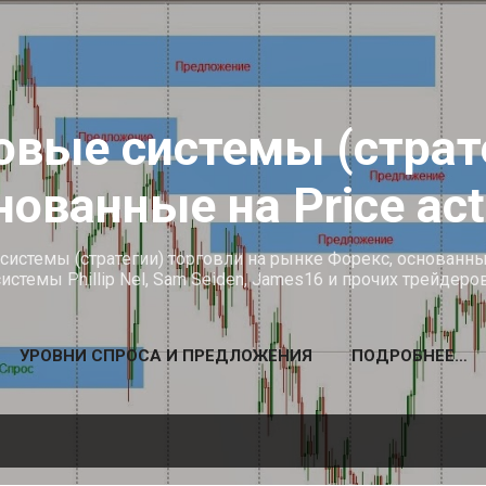
К основному контенту
овые системы (страт
нованные на Price act
истемы (стратегии) торговли на рынке Форекс, основанные н
системы Phillip Nel, Sam Seiden, James16 и прочих трейдеров
УРОВНИ СПРОСА И ПРЕДЛОЖЕНИЯ
ПОДРОБНЕЕ…