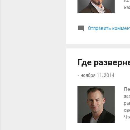
вс
ка
ко
бр
Отправить коммен
на
фа
но
на
эт
Где разверн
Эт
-
ноября 11, 2014
Пе
за
ры
св
Чт
по