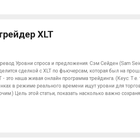
афики важнее понять как думают люди. Вместо того, чтобы
менении ваших действий, если у вас есть проблемы в трей
вестировании, надо обратить внимание на то от чего происх
йствия происходят от поведенческих шаблонов, а поведе
трейдер XLT
оисходят от того во что вы верите. Итак, это уровень веров
тором принимаются ре...
ревод Уровни спроса и предложения. Сэм Сейден (Sam Seide
делится сделкой с XLT по фьючерсам, которая был на прошл
T - это наша живая онлайн программа трейдинга. (Кеус: Т.е.
нках в режиме реального времени ищут уровни для торго
очим.) Цель этой статьи, показать насколько важно сохран
лучил несколько важных вопросов относительно торговли 
ким образом я думаю, что все детали текущей торговли пом
просы. Не усложняйте, вместо этого погрузитесь в психоло
многие наши отработавшие сделки. Всегда помните, что не 
ибыльными, но это часть трейдинга и это нормально. Дава
остую правду, большинство индивидуальных (розничных) 