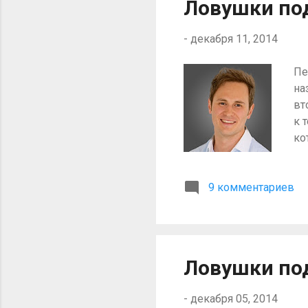
Ловушки под
ра
я...
-
декабря 11, 2014
Пе
на
вт
к 
ко
он
по
9 комментариев
но
оп
по
пр
дл
Ловушки под
ку
-
декабря 05, 2014