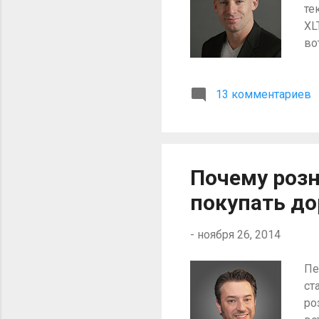
те
XL
во
по
В 
13 комментариев
Ещ
я 
ах
по
та
Почему роз
по
покупать до
-
ноября 26, 2014
Пе
ст
ро