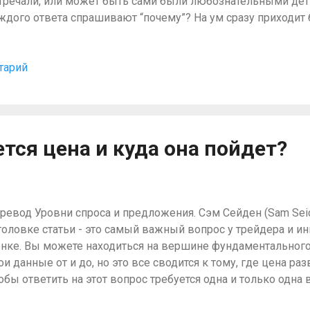
тречали, или может быть сами были любознательными дет
ждого ответа спрашивают “почему”? На ум сразу приходит
гда ребенок спрашивает у папы, почему он не знал сколько
океру и почему он всё ещё им платит, если не доволен рез
тарий
ших статьях и очевидно в классах нашей онлайн академии 
кт, что мы хотим купить на большом спросе и продать на
 почему эта простая техника так хорошо работает? Так как я
ши статьи на протяжении нескольких месяцев или лет, то 
от вопрос будет, “Потому что это то, где располагаются ин
ется цена и куда она пойдет?
о всё верно. Но что относительно ордеров розничн...
ревод Уровни спроса и предложения. Сэм Сейден (Sam Seid
головке статьи - это самый важный вопрос у трейдера и и
нке. Вы можете находиться на вершине фундаментального 
ои данные от и до, но это все сводится к тому, где цена раз
обы ответить на этот вопрос требуется одна и только одна 
купку и продажу (спрос и предложение). Большинство лю