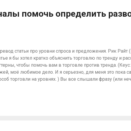
налы помочь определить разв
ревод статьи про уровни спроса и предложения. Рик Райт (Ri
атье я бы хотел кратко объяснить торговлю по тренду и р
ттерны, чтобы помочь вам в торговле против тренда. (Кеу
жей, моё любимое дело. И я серьезно, для меня это пока
особ торговли на уровнях. ) Вы все слышали фразу (или не
ш друг”. По сути это означает, что вы должны торговать в 
енда, согласно вашему стилю торговли. Под стилем торго
йтрейдера, свингового трейдера, долгосрочного трейдера и
ргового стиля есть свой набор таймфреймов; самый боль
мочь вам определить тренд; средний для того чтобы опред
едложения для входа в трейнд; а самый маленький для о
ода в конкретной зоне. ( Кеус : Это, по моему, немного отли