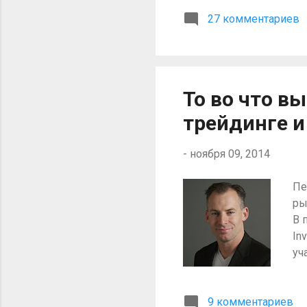
со
27 комментариев
Се
сд
пр
об
То во что в
трейдинге и
-
ноября 09, 2014
Пе
ры
В 
In
уч
по
тр
9 комментариев
оп