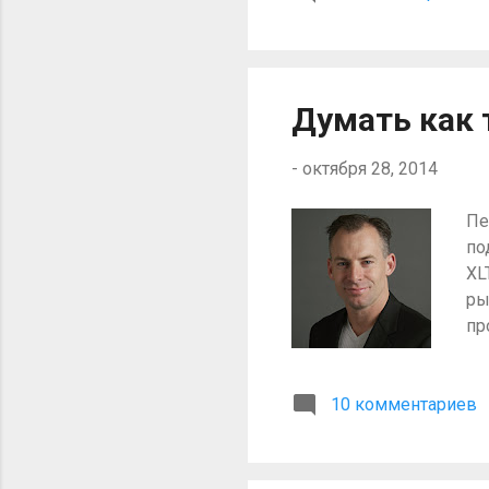
гр
из
ин
Де
Думать как 
пр
ко
-
октября 28, 2014
Пе
по
XL
ры
пр
по
та
10 комментариев
во
в 
пр
пр