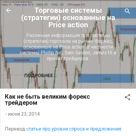
К основному контенту
Торговые системы
(стратегии) основанные на
Price action
Различная информация про системы
(стратегии) торговли на рынке Форекс,
основанные на Price action. В частности
системы Phillip Nel, Sam Seiden, James16 и
прочих трейдеров.
ПОДРОБНЕЕ…
Как не быть великим форекс
трейдером
-
июня 23, 2014
Перевод
статьи про уровни спроса и предложения.