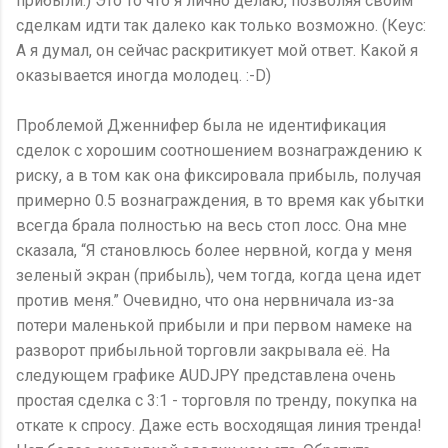
прибыли.) Это то что я лично делаю, позволяя своим
сделкам идти так далеко как только возможно. (Кеус:
А я думал, он сейчас раскритикует мой ответ. Какой я
оказывается иногда молодец. :-D)
Проблемой Дженнифер была не идентификация
сделок с хорошим соотношением вознаграждению к
риску, а в том как она фиксировала прибыль, получая
примерно 0.5 вознаграждения, в то время как убытки
всегда брала полностью на весь стоп лосс. Она мне
сказала, “Я становлюсь более нервной, когда у меня
зеленый экран (прибыль), чем тогда, когда цена идет
против меня.” Очевидно, что она нервничала из-за
потери маленькой прибыли и при первом намеке на
разворот прибыльной торговли закрывала её. На
следующем графике AUDJPY представлена очень
простая сделка с 3:1 - торговля по тренду, покупка на
откате к спросу. Даже есть восходящая линия тренда!