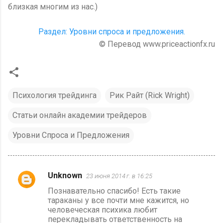
близкая многим из нас.)
Раздел: Уровни спроса и предложения.
© Перевод www.priceactionfx.ru
Психология трейдинга
Рик Райт (Rick Wright)
Статьи онлайн академии трейдеров
Уровни Спроса и Предложения
Unknown
23 июня 2014 г. в 16:25
К
Познавательно спасибо! Есть такие
о
тараканы у все почти мне кажится, но
м
человеческая психика любит
перекладывать ответственность на
м