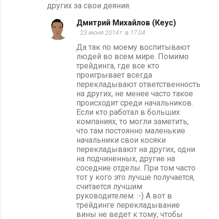
других за свои деяния.
е
Дмитрий Михайлов (Кеус)
н
23 июня 2014 г. в 17:04
т
Да так по моему воспитывают
а
людей во всем мире. Помимо
трейдинга, где все кто
р
проигрывает всегда
и
перекладывают ответственность
на других, не менее часто такое
и
происходит среди начальников.
Если кто работал в больших
компаниях, то могли заметить,
что там постоянно маленькие
начальники свои косяки
перекладывают на других, одни
на подчиненных, другие на
соседние отделы. При том часто
тот у кого это лучше получается,
считается лучшим
руководителем. :-) А вот в
трейдинге перекладывание
вины не ведет к тому, чтобы