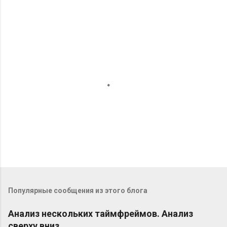
О
т
п
Популярные сообщения из этого блога
р
а
в
Анализ нескольких таймфреймов. Анализ
и
сверху вниз.