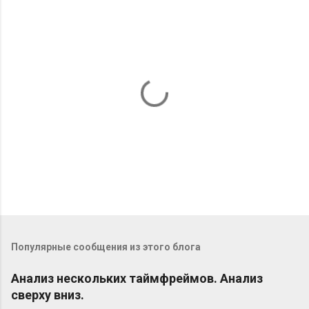
О
т
п
Популярные сообщения из этого блога
р
а
в
Анализ нескольких таймфреймов. Анализ
и
сверху вниз.
т