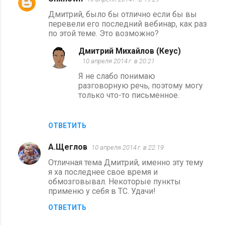
К
Дмитрий, было бы отлично если бы вы
о
перевели его последний вебинар, как раз
м
по этой теме. Это возможно?
м
Дмитрий Михайлов (Кеус)
е
10 апреля 2014 г. в 20:21
н
Я не слабо понимаю
разговорную речь, поэтому могу
т
только что-то письменное.
а
р
ОТВЕТИТЬ
и
и
А.Щеглов
10 апреля 2014 г. в 22:19
Отличная тема Дмитрий, именно эту тему
я ха последнее свое время и
обмозговывал. Некоторые пункты
применю у себя в ТС. Удачи!
ОТВЕТИТЬ