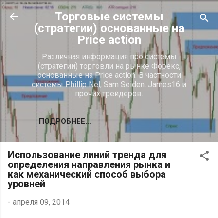
К основному контенту
Торговые системы
(стратегии) основанные на
Price action
Различная информация про системы
(стратегии) торговли на рынке Форекс,
основанные на Price action. В частности
системы Phillip Nel, Sam Seiden, James16 и
прочих трейдеров.
ПОДРОБНЕЕ…
Использование линий тренда для
определения направления рынка и
как механический способ выбора
уровней
-
апреля 09, 2014