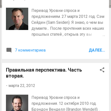
щ
Перевод Уровни спроса и
е
предложениям. 27 марта 2012 год. Сэм
н
Сейден (Sam Seiden). Я знаю, о чем вы
и
думаете... После прочтения всех наших
я
прошлых статей , открыв эту вы
подумали, “Только не еще одна статья
про спрос и предложение”... Перед тем
7 комментариев
ДАЛЕЕ...
как вам докучать, позвольте заверить,
что в этой статье вы получите
информацию для следующего уровня
Правильная перспектива. Часть
и добавите к набору ваших торговых
вторая.
инструментов несколько ключевых
понятий. ( Кеус : Заинтриговал, однако.
-
марта 22, 2012
:-)) Я хочу пробежаться по торговле,
которую мы провели на нашем
Перевод Уровни спроса и
“живом” XLT и пройти через все
предложения. 12 октября 2010 год.
решающие факторы, приведшие к
Брэндон Венделл (Brandon Wendell). .