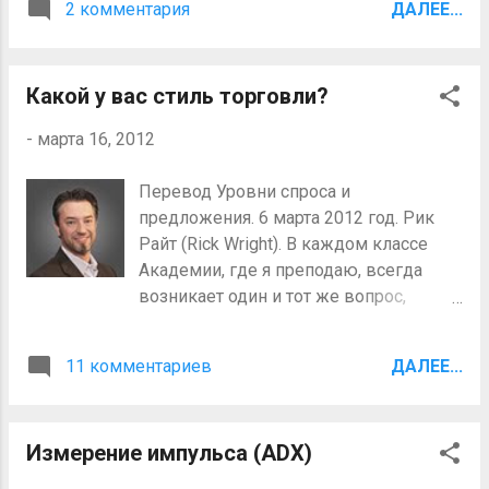
2 комментария
ДАЛЕЕ...
можете видеть препятствия и
опасности, но вы не можете быть
подготовлены к большим стенам
Какой у вас стиль торговли?
находящемся на вашем пути. Если мы
будем торговать “сей момент”, то мы
-
марта 16, 2012
будем биться головой об стену, и это
не шутка. Правильная торговля
Перевод Уровни спроса и
включает в себя устранение
предложения. 6 марта 2012 год. Рик
неожиданностей и подготавливает к
Райт (Rick Wright). В каждом классе
тому, что может произойти, когда вы
Академии, где я преподаю, всегда
ставите на кон свой капитал. Чтобы это
возникает один и тот же вопрос,
сделать, мы должны видеть в
касающийся графиков: На какой тайм
правильной перспективе ценовом
фрейм я должен смотреть? Как и
движении (price action) и ожидать
11 комментариев
ДАЛЕЕ...
ответ на большинство вопросов,
наступления событий или ценовых
“Зависит от обстоятельств.” От каких
барьеров, которые изменят
обстоятельств? От вашего стиля
направление цены. Одной из первых
Измерение импульса (ADX)
торговли. Чтобы понять какой у вас
книг по торговле на бирже, которую я
“стиль” трейдера, необходимо