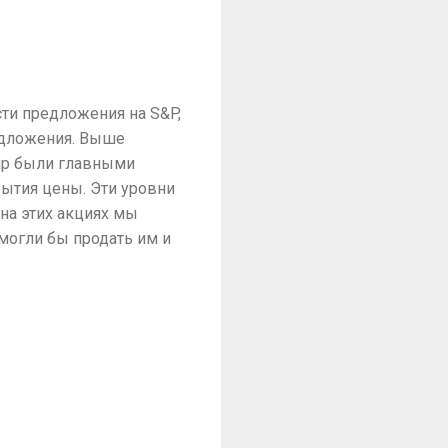
сти предложения на S&P,
едложения. Выше
roup были главными
рытия цены. Эти уровни
на этих акциях мы
 могли бы продать им и