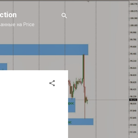
ction
анные на Price