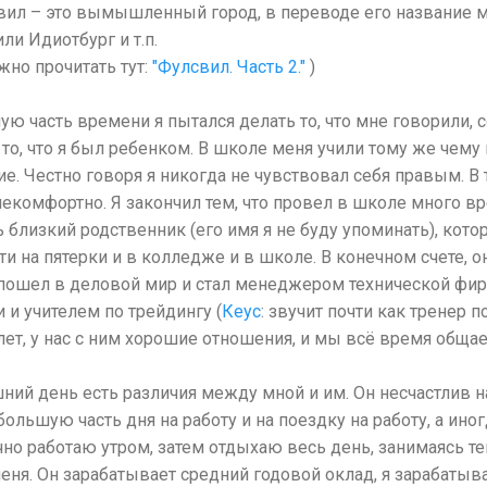
свил – это вымышленный город, в переводе его название м
ли Идиотбург и т.п.
жно прочитать тут:
"Фулсвил. Часть 2."
)
ую часть времени я пытался делать то, что мне говорили, с
то то, что я был ребенком. В школе меня учили тому же чему
гие. Честно говоря я никогда не чувствовал себя правым. В 
екомфортно. Я закончил тем, что провел в школе много вр
ть близкий родственник (его имя я не буду упоминать), кот
ти на пятерки и в колледже и в школе. В конечном счете, о
 пошел в деловой мир и стал менеджером технической фир
и учителем по трейдингу (
Кеус
: звучит почти как тренер п
 лет, у нас с ним хорошие отношения, и мы всё время обща
шний день есть различия между мной и им. Он несчастлив н
 большую часть дня на работу и на поездку на работу, а ин
но работаю утром, затем отдыхаю весь день, занимаясь тем
еня. Он зарабатывает средний годовой оклад, я зарабатыва