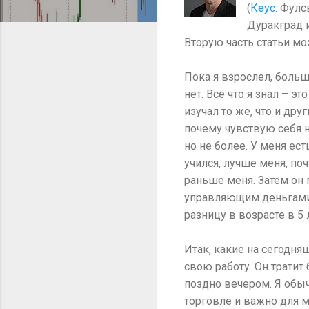
(
Кеус
: Фул
Дуракград и
Вторую часть статьи мо
Пока я взрослел, больш
нет. Всё что я знал – э
изучал то же, что и дру
почему чувствую себя н
но не более. У меня ес
учился, лучше меня, поч
раньше меня. Затем он
управляющим деньгами 
разницу в возрасте в 5
Итак, какие на сегодня
свою работу. Он тратит
поздно вечером. Я обыч
торговле и важно для м