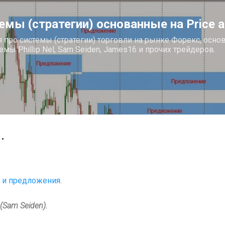
К основному контенту
мы (стратегии) основанные на Price a
про системы (стратегии) торговли на рынке Форекс, основ
стемы Phillip Nel, Sam Seiden, James16 и прочих трейдеров.
.
а и предложения
.
(Sam Seiden).