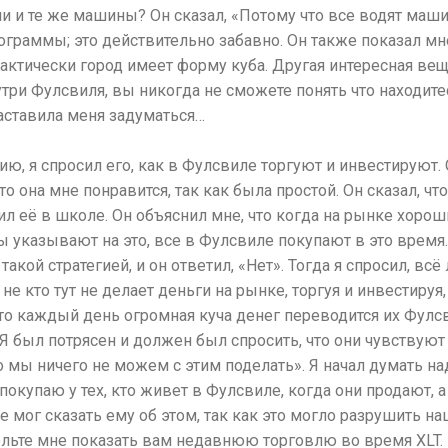
 и те же машины? Он сказал, «Потому что все водят машины
граммы; это действительно забавно. Он также показал мне
фактически город имеет форму куба. Другая интересная вещ
три Фулсвиля, вы никогда не сможете понять что находитес
аставила меня задуматься…
, я спросил его, как в Фулсвиле торгуют и инвестируют. 
что она мне понравится, так как была простой. Он сказал, чт
чил её в школе. Он объяснил мне, что когда на рынке хорош
ы указывают на это, все в Фулсвиле покупают в это время.
такой стратегией, и он ответил, «Нет». Тогда я спросил, всё
 не кто тут не делает деньги на рынке, торгуя и инвестируя
что каждый день огромная куча денег переводится их Фулсви
 Я был потрясен и должен был спросить, что они чувствуют 
о мы ничего не можем с этим поделать». Я начал думать над
покупаю у тех, кто живет в Фулсвиле, когда они продают, 
не мог сказать ему об этом, так как это могло разрушить 
ольте мне показать вам недавнюю торговлю во время XLT.