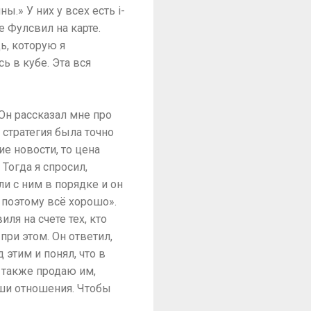
.» У них у всех есть i-
 Фулсвил на карте.
ь, которую я
ь в кубе. Эта вся
Он рассказал мне про
о стратегия была точно
ие новости, то цена
 Тогда я спросил,
 ли с ним в порядке и он
, поэтому всё хорошо».
ля на счете тех, кто
при этом. Он ответил,
 этим и понял, что в
а также продаю им,
наши отношения. Чтобы