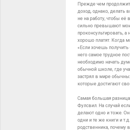
Прежде чем продолжить,
доход, однако, делать 
не на работу, чтобы её
сильно превышают мои. 
проконсультировать, а н
хорошо платят. Когда м
«Если хочешь получить б
него самое трудное пост
необходимо начать думат
обычной школе, где уча
застрял в мире обычных
которые достигают свои
Самая большая разница
Фулсвил. На случай есл
делают одно и тоже. Он
одни и те же книги и т.
родственника, почему в