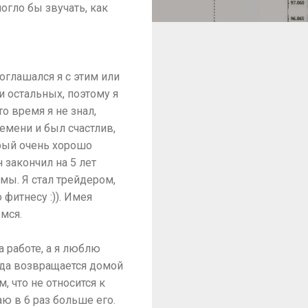
огло бы звучать, как
оглашался я с этим или
 и остальных, поэтому я
то время я не знал,
емени и был счастлив,
орый очень хорошо
н закончил на 5 лет
мы. Я стал трейдером,
о фитнесу :)). Имея
емся.
а работе, а я люблю
огда возвращается домой
, что не относится к
ю в 6 раз больше его.