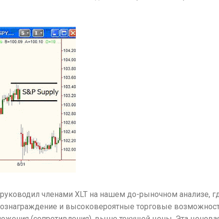
я руководил членами XLT на нашем до-рыночном анализе, 
вознаграждение и высоковероятные торговые возможности
ожения (сопротивления), выше текущей цены. Эта ценова