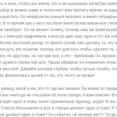
 я хочу, чтобы вы знали, что я не оцениваю качество жиз
выбор в жизни шире и позволяет вам тратить время, на вды
 вырастить. Он невероятно умный человек и имеет обширн
В то время как у него на стене висят всевозможные степе
е наоборот. Он не может понять, почему ему не приятна ра
ы с ним разговариваем, я всегда даю ему один и тот же со
олее высокий доход, то просто узнай, как сделать то, что 
игнуть это понятие, потому что для того чтобы сделать то, 
ь по-другому, не так как все, а это - проблема. Он провел
т думать также как все. Таким образом, он ограничен этим 
 мыслей. Давайте копнем глубже, чтобы лучше понять, что
х финансовых целей от тех, кто этого не может.
 между мной и им, это то где мы живем. Он живет в город
и вы никогда не слышали об этом городе, я вам поясню. В
и едят одно и тоже, носят одинаковую одежду, водят те ж
д. Список бесконечен и все в городе делают одно и тоже. Я
се делают одно и тоже? Он ответил, «А почему нет?» Тогда 