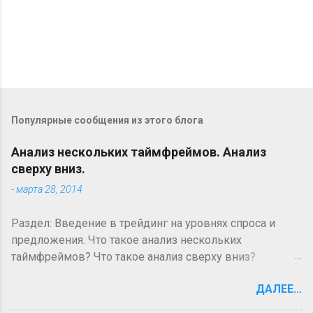
О
т
п
Популярные сообщения из этого блога
р
а
в
Анализ нескольких таймфреймов. Анализ
и
сверху вниз.
т
-
марта 28, 2014
ь
к
о
Раздел: Введение в трейдинг на уровнях спроса и
м
предложения. Что такое анализ нескольких
м
таймфреймов? Что такое анализ сверху вниз?
е
н
Большинство технических трейдеров на рынках
т
ДАЛЕЕ...
форекс и фьючерсов, новички они или
а
профессионалы, сталкиваются с понятием анализа
р