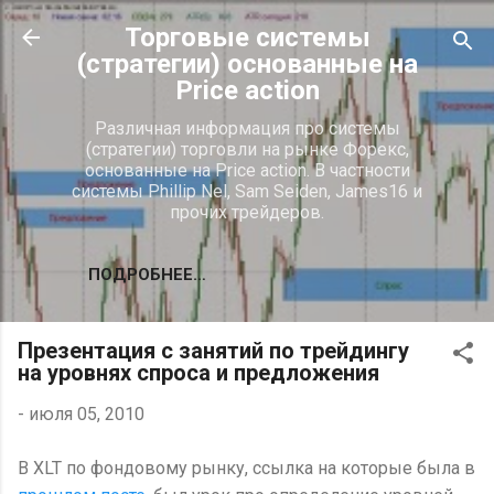
К основному контенту
Торговые системы
(стратегии) основанные на
Price action
Различная информация про системы
(стратегии) торговли на рынке Форекс,
основанные на Price action. В частности
системы Phillip Nel, Sam Seiden, James16 и
прочих трейдеров.
ПОДРОБНЕЕ…
Презентация с занятий по трейдингу
на уровнях спроса и предложения
-
июля 05, 2010
В XLT по фондовому рынку, ссылка на которые была в