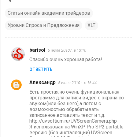
Статьи онлайн академии трейдеров
Уровни Спроса и Предложения
XLT
barisol
5 июля 2010 г. в 13:10
К
Спасибо очень хорошая работа!
о
ОТВЕТИТЬ
м
м
Aлександр
5 июля 2010 г. в 16:44
е
Есть простая,но очень функциональная
н
программа для записи видео с экрана со
звуком(или без него),а потом с
т
возможностью обрабатывать
а
записанное,вставлять текст и т.д.
http://uvsoftium.ru/UVScreenCamera.php
р
Я использовал на WinXP Pro SP2 portable
и
версию (без инсталляции) UVScreen