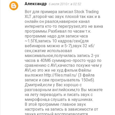
Aлександр
6 июля 2010 г. в 02:52
Вот для примера записал Stock Trading
XLT ,второй час звук плохой так как и в
онлайн он рвался,наверное канал
интернета кто-то перегрузил,это не вина
программы.Разбивал по часам т.к.
программе надо для записи часа
~1.5Гб,запись 10 кадров/сек(для
вебинаров можно и 5-7),звук 32 кб/
сек,сжатие использовал
максимальное,получилась запись 2-ух
часов в 40Мб суммарно-просто чудо по
сравнению с AVI,качество похуже чем у
AVI,но это же не худ.фильм.Файлы
выложил http://files.mail.ru/ (3 файла
записи и сам проигрыватель 150кб).
Дмитрий,если у Вас хорошо с
разговорным английским,то Вы можете
на лету переводить и писать звук с
микрофона,а слушать в наушниках.
В этой программе главное звук
настроить на запись в зависимости от
звука который воспроизводится.