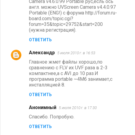
Camera v4.6.0.99 Portable рус,есль ось
и
англ. можно UVScreen Camera v4.4.0.97
Portable (ENG!) с форума http://forum.ru-
board.com/topic.cgi?
forum=35&topic=29752&start=200
(нужна регистрация).
ОТВЕТИТЬ
Aлександр
5 июля 2010 г. в 16:53
Главное жмет файлы хорошо,по
сравнению с FLV их UVF раза в 2-3
компактнее,а с AVI до 10 раз.И
программа portable ~4Мб занимает,с
инсталляцией 8.
ОТВЕТИТЬ
Анонимный
5 июля 2010 г. в 17:30
Спасибо. Попробую.
ОТВЕТИТЬ