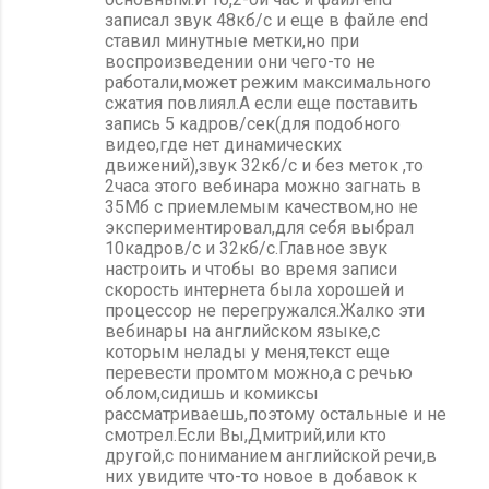
записал звук 48кб/с и еще в файле end
ставил минутные метки,но при
воспроизведении они чего-то не
работали,может режим максимального
сжатия повлиял.А если еще поставить
запись 5 кадров/сек(для подобного
видео,где нет динамических
движений),звук 32кб/с и без меток ,то
2часа этого вебинара можно загнать в
35Мб с приемлемым качеством,но не
экспериментировал,для себя выбрал
10кадров/с и 32кб/с.Главное звук
настроить и чтобы во время записи
скорость интернета была хорошей и
процессор не перегружался.Жалко эти
вебинары на английском языке,с
которым нелады у меня,текст еще
перевести промтом можно,а с речью
облом,сидишь и комиксы
рассматриваешь,поэтому остальные и не
смотрел.Если Вы,Дмитрий,или кто
другой,с пониманием английской речи,в
них увидите что-то новое в добавок к