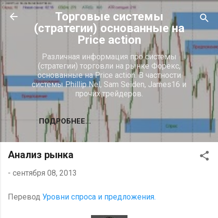
К основному контенту
Торговые системы
(стратегии) основанные на
Price action
Различная информация про системы
(стратегии) торговли на рынке Форекс,
основанные на Price action. В частности
системы Phillip Nel, Sam Seiden, James16 и
прочих трейдеров.
ПОДРОБНЕЕ…
Анализ рынка
-
сентября 08, 2013
Перевод
Уровни спроса и предложения.