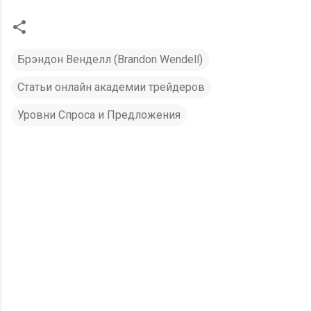
Брэндон Венделл (Brandon Wendell)
Статьи онлайн академии трейдеров
Уровни Спроса и Предложения
К
о
м
м
е
н
т
а
р