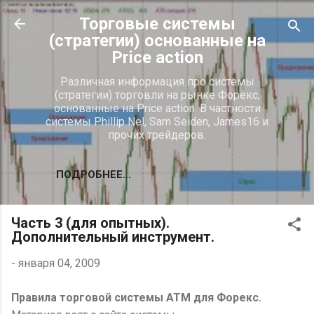
К основному контенту
Торговые системы
(стратегии) основанные на
Price action
Различная информация про системы
(стратегии) торговли на рынке Форекс,
основанные на Price action. В частности
системы Phillip Nel, Sam Seiden, James16 и
прочих трейдеров.
ПОДРОБНЕЕ…
Часть 3 (для опытных).
Дополнительный инструмент.
-
января 04, 2009
Правила торговой системы ATM для Форекс.