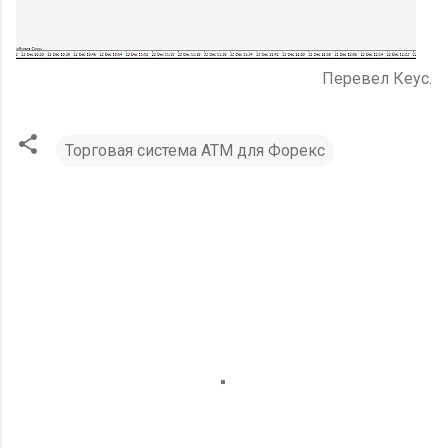
Перевел Кеус.
Торговая система ATM для Форекс
К
о
м
м
е
н
т
а
р