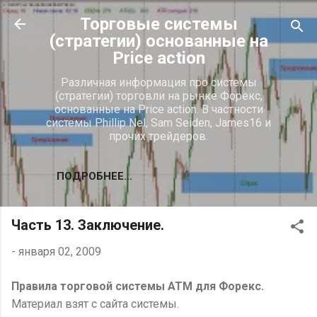
К основному контенту
Торговые системы
(стратегии) основанные на
Price action
Различная информация про системы
(стратегии) торговли на рынке Форекс,
основанные на Price action. В частности
системы Phillip Nel, Sam Seiden, James16 и
прочих трейдеров.
ПОДРОБНЕЕ…
Часть 13. Заключение.
-
января 02, 2009
Правила торговой системы ATM для Форекс.
Материал взят с сайта системы.