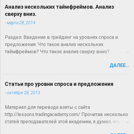
Анализ нескольких таймфреймов. Анализ
сверху вниз.
-
марта 28, 2014
Раздел: Введение в трейдинг на уровнях спроса и
предложения. Что такое анализ нескольких
таймфреймов? Что такое анализ сверху вниз?
Большинство технических трейдеров на рынках
ДАЛЕЕ...
форекс и фьючерсов, новички они или
профессионалы, сталкиваются с понятием анализа
нескольких таймфреймов, который часто является
Статьи про уровни спроса и предложения
первым уровнем анализа, когда трейдер добивается
-
октября 28, 2013
преимущество на рынке. Анализ нескольких
таймфреймов происходит на одной и той же валютной
Материал для перевода взяты с сайта
паре, но на нескольких таймфреймах. Хотя нет никаких
http://lessons.tradingacademy.com/ Прочитав несколько
ограничений по количеству используемых
статей преподавателей этой академии, я думал, что это
таймфреймов, тем не менее есть общие принципы,
не стратегия, а они просто описывают, что движет
которым трейдер должен следовать. Использование