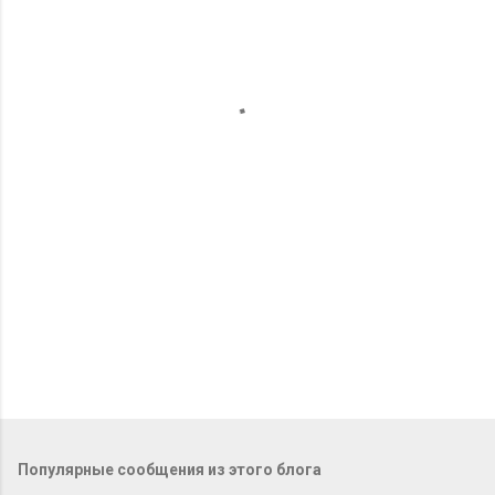
м
е
н
т
а
р
и
и
Популярные сообщения из этого блога