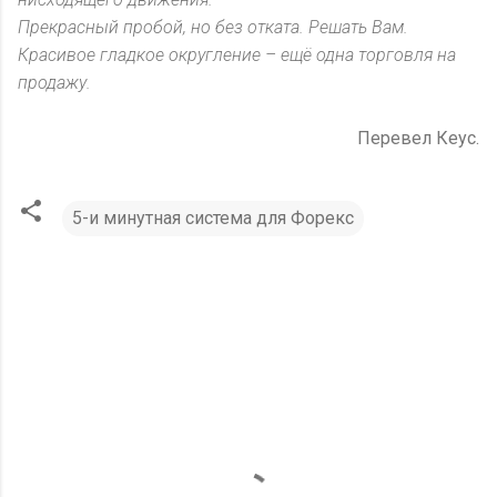
Прекрасный пробой, но без отката. Решать Вам.
Красивое гладкое округление – ещё одна торговля на
продажу.
Перевел Кеус.
5-и минутная система для Форекс
К
о
м
м
е
н
т
а