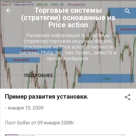
К основному контенту
Торговые системы
(стратегии) основанные на
Price action
Различная информация про системы
(стратегии) торговли на рынке Форекс,
основанные на Price action. В частности
системы Phillip Nel, Sam Seiden, James16 и
прочих трейдеров.
ПОДРОБНЕЕ…
Пример развития установки.
-
января 10, 2009
Пост Golfer от 09 января 2008г.